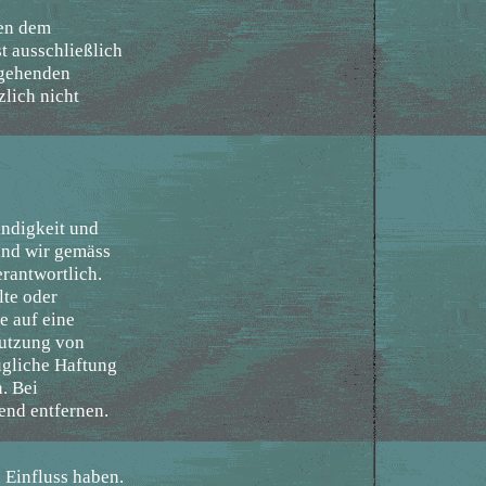
gen dem
t ausschließlich
 gehenden
lich nicht
tändigkeit und
ind wir gemäss
rantwortlich.
lte oder
e auf eine
Nutzung von
ügliche Haftung
. Bei
end entfernen.
 Einfluss haben.