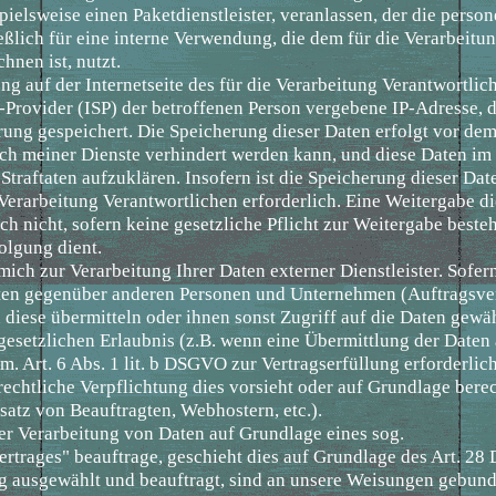
spielsweise einen Paketdienstleister, veranlassen, der die pers
eßlich für eine interne Verwendung, die dem für die Verarbeitu
hnen ist, nutzt.
ng auf der Internetseite des für die Verarbeitung Verantwortlic
-Provider (ISP) der betroffenen Person vergebene IP-Adresse,
erung gespeichert. Die Speicherung dieser Daten erfolgt vor de
ch meiner Dienste verhindert werden kann, und diese Daten im 
traftaten aufzuklären. Insofern ist die Speicherung dieser Dat
Verarbeitung Verantwortlichen erforderlich. Eine Weitergabe d
ich nicht, sofern keine gesetzliche Pflicht zur Weitergabe besteh
olgung dient.
 mich zur Verarbeitung Ihrer Daten externer Dienstleister. Sofe
ten gegenüber anderen Personen und Unternehmen (Auftragsver
n diese übermitteln oder ihnen sonst Zugriff auf die Daten gewäh
gesetzlichen Erlaubnis (z.B. wenn eine Übermittlung der Daten 
m. Art. 6 Abs. 1 lit. b DSGVO zur Vertragserfüllung erforderlich 
 rechtliche Verpflichtung dies vorsieht oder auf Grundlage berec
nsatz von Beauftragten, Webhostern, etc.).
 der Verarbeitung von Daten auf Grundlage eines sog.
ertrages" beauftrage, geschieht dies auf Grundlage des Art. 2
ig ausgewählt und beauftragt, sind an unsere Weisungen gebun