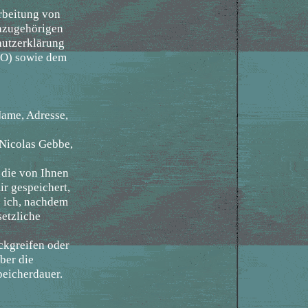
rbeitung von
dazugehörigen
hutzerklärung
VO) sowie dem
Name, Adresse,
 Nicolas Gebbe,
 die von Ihnen
r gespeichert,
 ich, nachdem
setzliche
ückgreifen oder
ber die
peicherdauer.