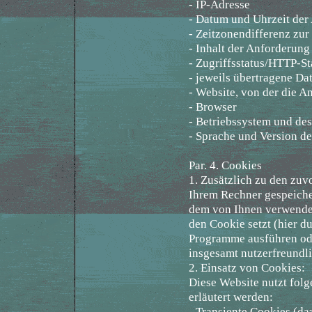
- IP-Adresse
- Datum und Uhrzeit der
- Zeitzonendifferenz z
- Inhalt der Anforderung
- Zugriffsstatus/HTTP-S
- jeweils übertragene D
- Website, von der die 
- Browser
- Betriebssystem und de
- Sprache und Version d
Par. 4. Cookies
1. Zusätzlich zu den zu
Ihrem Rechner gespeicher
dem von Ihnen verwendet
den Cookie setzt (hier d
Programme ausführen ode
insgesamt nutzerfreundli
2. Einsatz von Cookies:
Diese Website nutzt fol
erläutert werden:
- Transiente Cookies (da