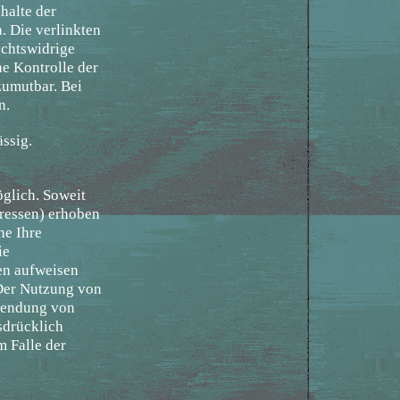
halte der
h. Die verlinkten
echtswidrige
he Kontrolle der
zumutbar. Bei
n.
ässig.
glich. Soweit
ressen) erhoben
ne Ihre
ie
en aufweisen
 Der Nutzung von
rsendung von
sdrücklich
m Falle der