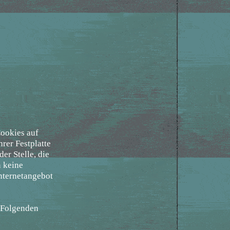
Cookies auf
rer Festplatte
r Stelle, die
n keine
nternetangebot
 Folgenden