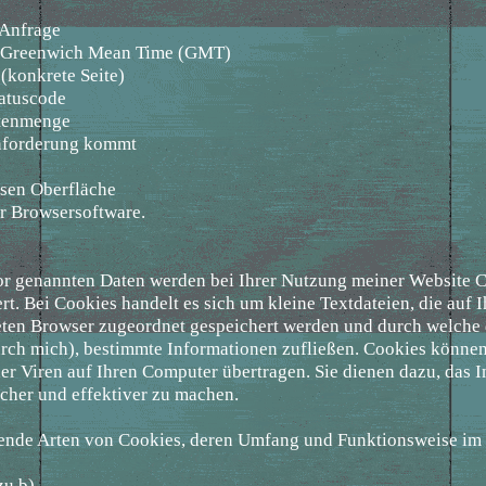
 Anfrage
ur Greenwich Mean Time (GMT)
 (konkrete Seite)
tatuscode
atenmenge
Anforderung kommt
ssen Oberfläche
er Browsersoftware.
vor genannten Daten werden bei Ihrer Nutzung meiner Website 
t. Bei Cookies handelt es sich um kleine Textdateien, die auf Ih
en Browser zugeordnet gespeichert werden und durch welche de
urch mich), bestimmte Informationen zufließen. Cookies könne
r Viren auf Ihren Computer übertragen. Sie dienen dazu, das I
cher und effektiver zu machen.
gende Arten von Cookies, deren Umfang und Funktionsweise im
zu b)