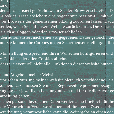
zu c).
den automatisiert gelöscht, wenn Sie den Browser schließen. D
-Cookies. Diese speichern eine sogenannte Session-ID, mit wel
hres Browsers der gemeinsamen Sitzung zuordnen lassen. Dadu
erden, wenn Sie auf unsere Website zurückkehren. Die Sessio
ie sich ausloggen oder den Browser schließen.
rden automatisiert nach einer vorgegebenen Dauer gelöscht, die
n. Sie können die Cookies in den Sicherheitseinstellungen Ih
r-Einstellung entsprechend Ihren Wünschen konfigurieren und 
-Cookies oder allen Cookies ablehnen.
, dass Sie eventuell nicht alle Funktionen dieser Website nutzen
en und Angebote meiner Website
atorischen Nutzung meiner Website biete ich verschiedene Leis
n können. Dazu müssen Sie in der Regel weitere personenbezoge
ringung der jeweiligen Leistung nutzen und für die die zuvor g
arbeitung gelten.
ebenen personenbezogenen Daten werden ausschließlich für die
die Verarbeitung Verantwortlichen und für eigene Zwecke erh
 Verarbeitung Verantwortliche kann die Weitergabe an einen od