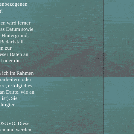
onenbezogenen
ng
hen wird ferner
 das Datum sowie
m Hintergrund,
Bedarfsfall
en zur
ieser Daten an
t oder die
rn ich im Rahmen
arbeitern oder
re, erfolgt dies
an Dritte, wie an
ist), Sie
htigter
8 DSGVO. Diese
den und werden