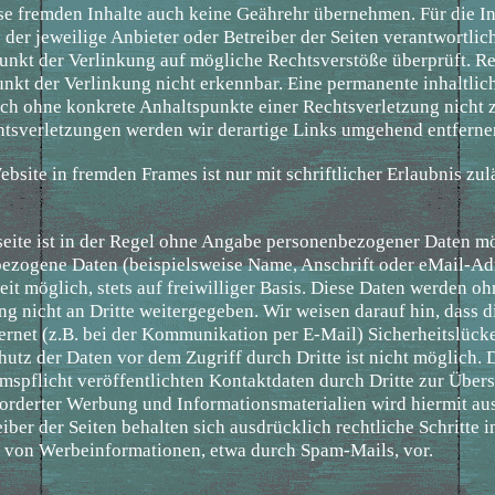
se fremden Inhalte auch keine Geährehr übernehmen. Für die In
ts der jeweilige Anbieter oder Betreiber der Seiten verantwortlic
unkt der Verlinkung auf mögliche Rechtsverstöße überprüft. R
nkt der Verlinkung nicht erkennbar. Eine permanente inhaltlic
doch ohne konkrete Anhaltspunkte einer Rechtsverletzung nicht 
sverletzungen werden wir derartige Links umgehend entferne
bsite in fremden Frames ist nur mit schriftlicher Erlaubnis zul
eite ist in der Regel ohne Angabe personenbezogener Daten mö
bezogene Daten (beispielsweise Name, Anschrift oder eMail-Ad
eit möglich, stets auf freiwilliger Basis. Diese Daten werden oh
 nicht an Dritte weitergegeben. Wir weisen darauf hin, dass d
ernet (z.B. bei der Kommunikation per E-Mail) Sicherheitslück
hutz der Daten vor dem Zugriff durch Dritte ist nicht möglich.
spflicht veröffentlichten Kontaktdaten durch Dritte zur Übe
forderter Werbung und Informationsmaterialien wird hiermit au
ber der Seiten behalten sich ausdrücklich rechtliche Schritte i
von Werbeinformationen, etwa durch Spam-Mails, vor.