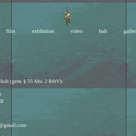
film
exhibition
video
hub
galle
nhalt (gem. § 55 Abs. 2 RStV):
n
om
ct@gmail.com