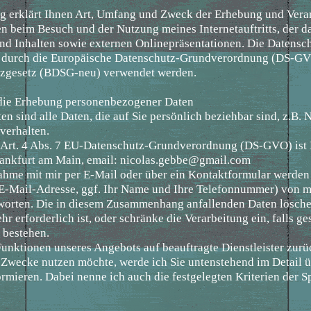
g erklärt Ihnen Art, Umfang und Zweck der Erhebung und Vera
 beim Besuch und der Nutzung meines Internetauftritts, der 
nd Inhalten sowie externen Onlinepräsentationen. Die Datensc
ie durch die Europäische Datenschutz-Grundverordnung (DS-G
zgesetz (BDSG-neu) verwendet werden.
r die Erhebung personenbezogener Daten
n sind alle Daten, die auf Sie persönlich beziehbar sind, z.B. 
verhalten.
. Art. 4 Abs. 7 EU-Datenschutz-Grundverordnung (DS-GVO) ist
rankfurt am Main, email: nicolas.gebbe@gmail.com
nahme mit mir per E-Mail oder über ein Kontaktformular werden
 E-Mail-Adresse, ggf. Ihr Name und Ihre Telefonnummer) von mi
worten. Die in diesem Zusammenhang anfallenden Daten lösche
r erforderlich ist, oder schränke die Verarbeitung ein, falls ge
 bestehen.
e Funktionen unseres Angebots auf beauftragte Dienstleister zur
 Zwecke nutzen möchte, werde ich Sie untenstehend im Detail ü
rmieren. Dabei nenne ich auch die festgelegten Kriterien der S