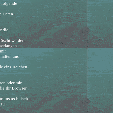
n folgende
de Daten
r die
löscht werden,
verlangen.
 mir
rhalten und
de einzureichen.
eren oder mir
die Ihr Browser
ür uns technisch
 zu