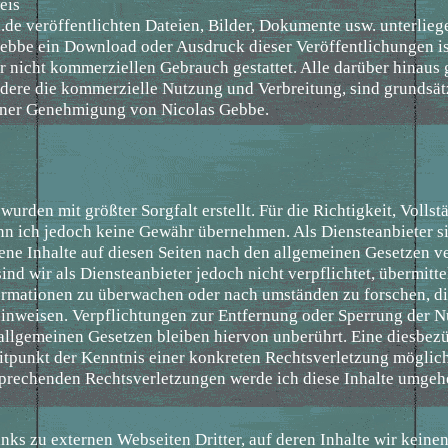
eis
l.de veröffentlichten Dateien, Bilder, Dokumente usw. unterlie
ebbe ein Download oder Ausdruck dieser Veröffentlichungen is
r nicht kommerziellen Gebrauch gestattet. Alle darüber hinaus
ere die kommerzielle Nutzung und Verbreitung, sind grundsätz
einer Genehmigung von Nicolas Gebbe.
 wurden mit größter Sorgfalt erstellt. Für die Richtigkeit, Volls
ann ich jedoch keine Gewähr übernehmen. Als Diensteanbieter s
ene Inhalte auf diesen Seiten nach den allgemeinen Gesetzen ve
nd wir als Diensteanbieter jedoch nicht verpflichtet, übermitte
ormationen zu überwachen oder nach umständen zu forschen, di
 hinweisen. Verpflichtungen zur Entfernung oder Sperrung der 
allgemeinen Gesetzen bleiben hiervon unberührt. Eine diesbez
eitpunkt der Kenntnis einer konkreten Rechtsverletzung möglich
rechenden Rechtsverletzungen werde ich diese Inhalte umgeh
nks zu externen Webseiten Dritter, auf deren Inhalte wir keinen