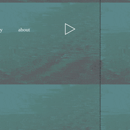
ry
about