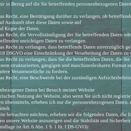
mir in Bezug auf die Sie betreffenden personenbezogenen Date
s Recht, eine Bestätigung darüber zu verlangen, ob betreffen
uf Auskunft über diese Daten sowie auf
nd Kopie der Daten.
s Recht, die Vervollständigung der Sie betreffenden Daten ode
reffenden unrichtigen Daten zu verlangen.
as Recht zu verlangen, dass betreffende Daten unverzüglich ge
t. 18 DSGVO eine Einschränkung der Verarbeitung der Daten zu 
s Recht zu verlangen, dass Sie die betreffenden Daten, die Sie
 einem strukturierten, gängigen und maschinenlesbaren Format e
dere Verantwortliche zu fordern.
as Recht, eine Beschwerde bei der zuständigen Aufsichtsbehör
enbezogener Daten bei Besuch meiner Website
orischen Nutzung der Website, also wenn Sie sich nicht registri
en übermitteln, erheben ich nur die personenbezogenen Daten, 
ttelt.
te betrachten möchten, erheben wir die folgenden Daten, die f
nen unsere Website anzuzeigen und die Stabilität und Sicherheit
dlage ist Art. 6 Abs. 1 S. 1 lit. f DS-GVO):