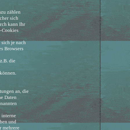
azu zählen
cher sich
rch kann Ihr
n-Cookies
 sich je nach
res Browsers
z.B. die
 können.
tungen an, die
ne Daten
enannten
 interne
oben und
er mehrere